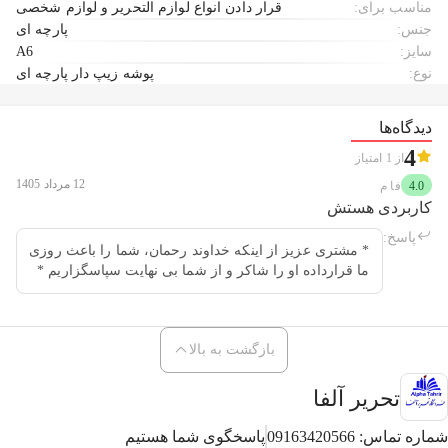
مناسب برای:
قرار دادن انواع لوازم التحریر و لوازم شخصی
جنس:
پارچه ای
سایز:
A6
نوع:
پوشه زیپ دار پارچه ای
دیدگاه‌ها
4
از
1
امتیاز
12 مرداد 1405
4.0
فا
م
کاربردی هستش
پاسخ:
* مشتری عزیز از اینکه خداوند رحمان، شما را باعث روزی
ما قرارداده او را شاکر و از شما بی نهایت سپاسگزاریم *
بازگشت به بالا
تحریر آلفا
شماره تماس:
09163420566
پاسخگوی شما هستیم