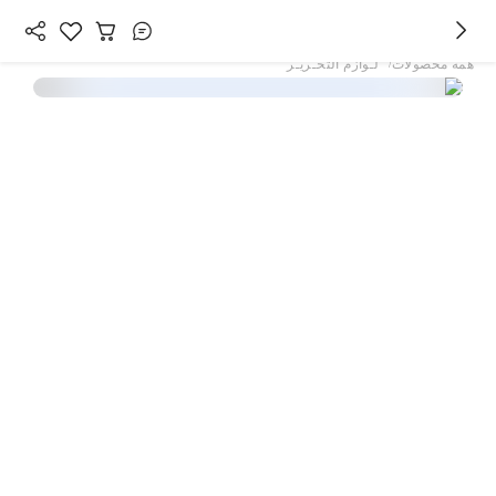
/
همه محصولات
لـوازم التحـریـر