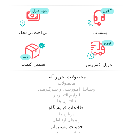
پشتیبانی
پرداخت در محل
تضمین کیفیت
تحویل اکسپرس
محصولات
تحریر آلفا
محصولات
وسـایـل آمـوزشـی و سـرگـرمـی
لـوازم التحـریـر
فـانتـزی هـا
اطلاعات فروشگاه
درباره ما
راه های ارتباطی
خدمات مشتریان