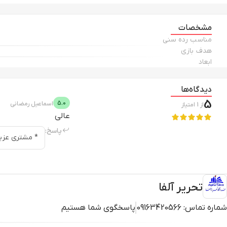
مشخصات
مناسب رده سنی
هدف بازی
ابعاد
دیدگاه‌ها
5
5.0
اسماعیل
رمضانی
از
1
امتیاز
عالی
پاسخ:
* مشتری عزیز 
تحریر آلفا
شماره تماس:
09163420566
پاسخگوی شما هستیم