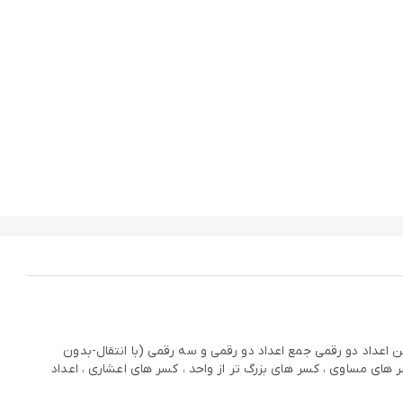
تری ، بیشتری خواص ترکیبی اعداد تفریق جمع و تفریق های متناظر شناخت مضارب 2،3،5 خواندن و نوشتن اعداد دو رقمی جمع اعداد دو رقمی و سه رقمی (با انتقال-بدون
نایی با مفهوم ضرب ، خواندن ضرب ، معرفی 1000 ، مفهوم کسر ، مقایسه کسر کسر های مساوی ، کسر های بزرگ تر از واحد ، کسر های اعشاری ، اعداد