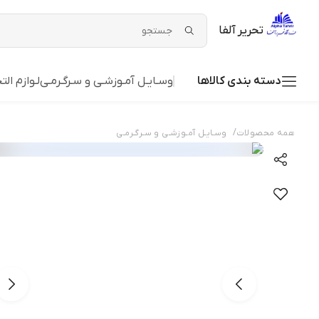
تحریر آلفا
دسته بندی کالاها
وسـایـل آمـوزشـی و سـرگـرمـی
لـوازم التح
/
همه محصولات
وسـایـل آمـوزشـی و سـرگـرمـی