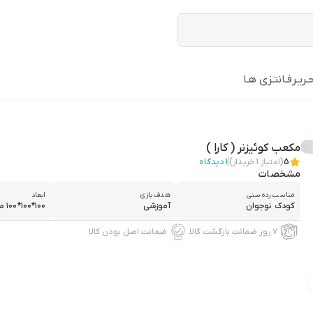
ـریـر
فـانتـزی هـا
مکعب کوئیزنر ( کارا )
5
(امتیاز
1
خریدار)
1
دیدگاه
مشخصات
مناسب رده سنی
هدف بازی
ابعاد
کودک نوجوان
آموزشی
۱۰۰*۱۰۰*۱۰۰ میلی‌متر
۷ روز ضمانت بازگشت کالا
ضمانت اصل بودن کالا