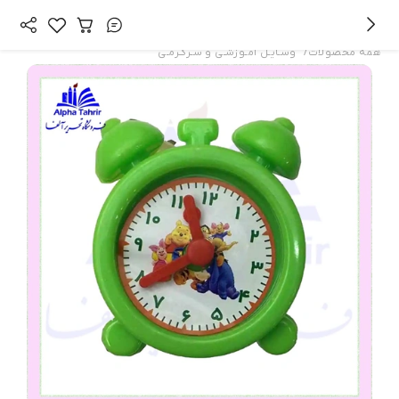
/
همه محصولات
وسـایـل آمـوزشـی و سـرگـرمـی