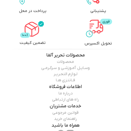
پشتیبانی
پرداخت در محل
تضمین کیفیت
تحویل اکسپرس
محصولات
تحریر آلفا
محصولات
وسـایـل آمـوزشـی و سـرگـرمـی
لـوازم التحـریـر
فـانتـزی هـا
اطلاعات فروشگاه
درباره ما
راه های ارتباطی
خدمات مشتریان
قوانین مرجوعی
راهنمای خرید
همراه ما باشید