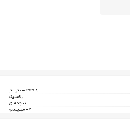
۲x۲x۱۸ سانتی‌متر
پلاستیک
ساچمه ای
0.7 میلیمتری