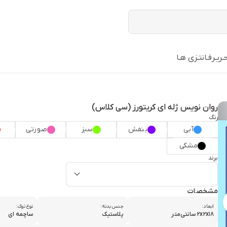
ـریـر
فـانتـزی هـا
روان نویس ژله ای کریتورز (سی کلاس)
رنگ
آبی
بنفش
سبز
صورتی
مشکی
برند
مشخصات
ابعاد:
جنس بدنه:
نوع نوک:
۲x۲x۱۸ سانتی‌متر
پلاستیک
ساچمه ای