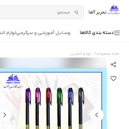
تحریر آلفا
دسته بندی کالاها
وسـایـل آمـوزشـی و سـرگـرمـی
لـوازم التح
/
همه محصولات
لـوازم التحـریـر