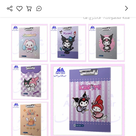
/
همه محصولات
فـانتـزی هـا