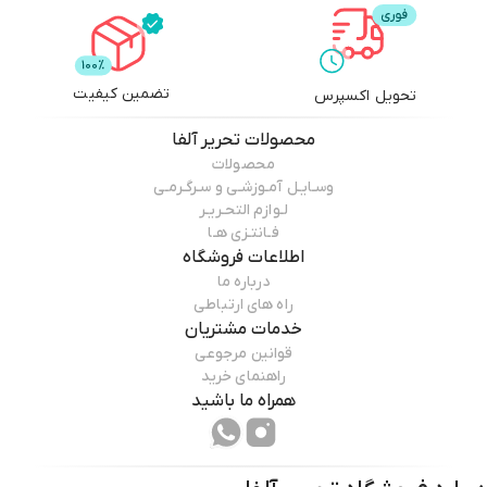
تضمین کیفیت
تحویل اکسپرس
محصولات
تحریر آلفا
محصولات
وسـایـل آمـوزشـی و سـرگـرمـی
لـوازم التحـریـر
فـانتـزی هـا
اطلاعات فروشگاه
درباره ما
راه های ارتباطی
خدمات مشتریان
قوانین مرجوعی
راهنمای خرید
همراه ما باشید