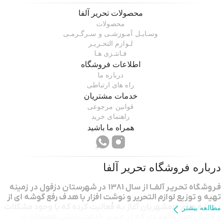
محصولات
تحریر آلفا
محصولات
وسـایـل آمـوزشـی و سـرگـرمـی
لـوازم التحـریـر
فـانتـزی هـا
اطلاعات فروشگاه
درباره ما
راه های ارتباطی
خدمات مشتریان
قوانین مرجوعی
راهنمای خرید
همراه ما باشید
درباره فروشگاه
تحریر آلفا
فـروشگاه تحـریـر آلفــا از سال 1381 در شهرستان دزفول در زمینه
تهیه و توزیع لوازم التحریر و نوشت افزار با هدف رفع گوشه ای از
دغدغه های همشهریان آغاز به فعالیت کرده که با وجود مشکلات
مطالعه بیشتر
و چالش های متعددی که در مسیر خدمت رسانی همچنان در