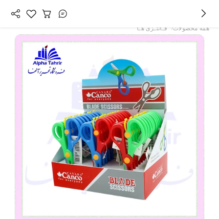
/
همه محصولات
فـانتـزی هـا