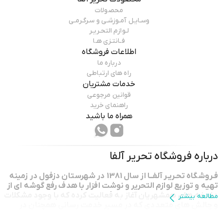
محصولات
وسـایـل آمـوزشـی و سـرگـرمـی
لـوازم التحـریـر
فـانتـزی هـا
اطلاعات فروشگاه
درباره ما
راه های ارتباطی
خدمات مشتریان
قوانین مرجوعی
راهنمای خرید
همراه ما باشید
درباره فروشگاه
تحریر آلفا
فـروشگاه تحـریـر آلفــا از سال 1381 در شهرستان دزفول در زمینه
تهیه و توزیع لوازم التحریر و نوشت افزار با هدف رفع گوشه ای از
دغدغه های همشهریان آغاز به فعالیت کرده که با وجود مشکلات
مطالعه بیشتر
و چالش های متعددی که در مسیر خدمت رسانی همچنان در
کنارتان ادامه فعالیت می کنیم .