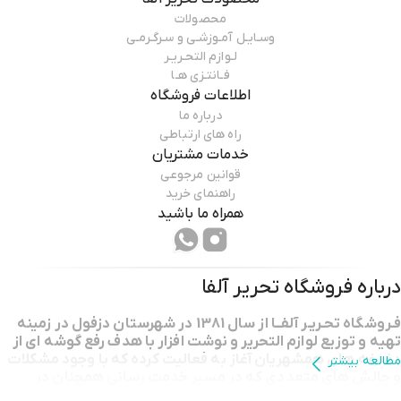
محصولات
وسـایـل آمـوزشـی و سـرگـرمـی
لـوازم التحـریـر
فـانتـزی هـا
اطلاعات فروشگاه
درباره ما
راه های ارتباطی
خدمات مشتریان
قوانین مرجوعی
راهنمای خرید
همراه ما باشید
درباره فروشگاه
تحریر آلفا
فـروشگاه تحـریـر آلفــا از سال 1381 در شهرستان دزفول در زمینه
تهیه و توزیع لوازم التحریر و نوشت افزار با هدف رفع گوشه ای از
دغدغه های همشهریان آغاز به فعالیت کرده که با وجود مشکلات
مطالعه بیشتر
و چالش های متعددی که در مسیر خدمت رسانی همچنان در
کنارتان ادامه فعالیت می کنیم .